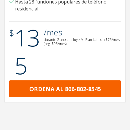
Hasta 28 funciones populares de teléfono
residencial
13
.
$
/mes
durante 2 anos.
Incluye Mi Plan Latino a $75/mes
(reg. $95/mes)
5
ORDENA AL 866-802-8545